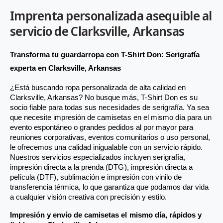
Imprenta personalizada asequible al
g
g
s
s
servicio de Clarksville, Arkansas
t
t
o
o
Transforma tu guardarropa con T-Shirt Don: Serigrafía 
r
r
experta en Clarksville, Arkansas
e
e
¿Está buscando ropa personalizada de alta calidad en 
w
w
Clarksville, Arkansas? No busque más, T-Shirt Don es su 
i
i
socio fiable para todas sus necesidades de serigrafía. Ya sea 
que necesite impresión de camisetas en el mismo día para un 
t
t
evento espontáneo o grandes pedidos al por mayor para 
h
h
reuniones corporativas, eventos comunitarios o uso personal, 
s
s
le ofrecemos una calidad inigualable con un servicio rápido. 
Nuestros servicios especializados incluyen serigrafía, 
a
a
impresión directa a la prenda (DTG), impresión directa a 
m
m
película (DTF), sublimación e impresión con vinilo de 
e
e
transferencia térmica, lo que garantiza que podamos dar vida 
a cualquier visión creativa con precisión y estilo.
-
-
d
d
Impresión y envío de camisetas el mismo día, rápidos y 