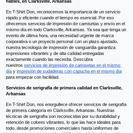
fiables, en Clarksville, Arkansas
a
a
y
y
En T-Shirt Don, reconocemos la importancia de un servicio 
rápido y eficiente cuando el tiempo es esencial. Por eso 
s
s
ofrecemos servicios de impresión de camisetas y envío en el 
e
e
mismo día en todo Clarksville, Arkansas. Ya sea que tenga un 
r
r
evento de última hora, una necesidad urgente de marca 
corporativa o un proyecto personal con un plazo ajustado, 
v
v
nuestra tecnología de impresión de vanguardia garantiza 
i
i
impresiones vibrantes y de alta calidad entregadas 
c
c
exactamente cuando las necesita. Descubra 
nuestros
servicios de impresión de camisetas en el mismo 
e
e
día
 y
impresión de sudaderas con capucha en el mismo día
para empezar con facilidad.
Servicios de serigrafía de primera calidad en Clarksville, 
Arkansas
En T-Shirt Don, nos enorgullece ofrecer servicios de serigrafía 
de primera categoría en Clarksville, Arkansas. Nuestras 
técnicas de serigrafía son reconocidas por su durabilidad y 
retención de colores vibrantes, lo que las hace ideales para 
todo, desde promociones comerciales hasta uniformes de 