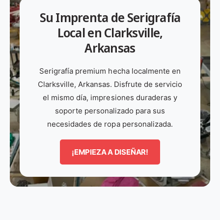
i
t
o
o
Su Imprenta de Serigrafía
p
r
c
c
Local en Clarksville,
o
a
a
a
Arkansas
d
t
l
l
e
i
s
s
Serigrafía premium hecha localmente en
p
e
c
c
Clarksville, Arkansas. Disfrute de servicio
r
n
r
r
el mismo día, impresiones duraderas y
o
d
e
e
soporte personalizado para sus
d
a
e
e
necesidades de ropa personalizada.
u
n
n
c
p
p
¡EMPIEZA A DISEÑAR!
t
r
r
o
i
i
n
n
t
t
i
i
n
n